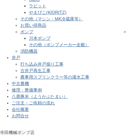
ラビット
やまびこ(KIORITZ)
その他（マシン・MK冷蔵庫等）
お買い得商品
ポンプ
川本ポンプ
その他（ポンプメーカー全般）
消防機器
井戸
打ち込み井戸掘り工事
古井戸再生工事
農事用スプリンクラー等の灌水工事
中古農機
修理・整備事例
八鹿豚米（ようかぶたまい）
ご注文・ご依頼の流れ
会社概要
お問合せ
寺田機械ポンプ店