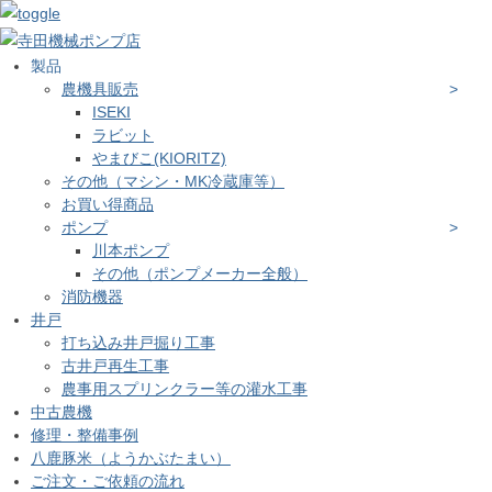
製品
農機具販売
ISEKI
ラビット
やまびこ(KIORITZ)
その他（マシン・MK冷蔵庫等）
お買い得商品
ポンプ
川本ポンプ
その他（ポンプメーカー全般）
消防機器
井戸
打ち込み井戸掘り工事
古井戸再生工事
農事用スプリンクラー等の灌水工事
中古農機
修理・整備事例
八鹿豚米（ようかぶたまい）
ご注文・ご依頼の流れ