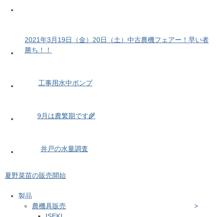
2021年3月19日（金）20日（土）中古農機フェアー！早い者
勝ち！！
工事用水中ポンプ
9月は農繁期です🌾
井戸の水量調査
夏野菜苗の販売開始
製品
農機具販売
ISEKI