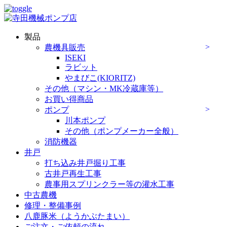
製品
農機具販売
ISEKI
ラビット
やまびこ(KIORITZ)
その他（マシン・MK冷蔵庫等）
お買い得商品
ポンプ
川本ポンプ
その他（ポンプメーカー全般）
消防機器
井戸
打ち込み井戸掘り工事
古井戸再生工事
農事用スプリンクラー等の灌水工事
中古農機
修理・整備事例
八鹿豚米（ようかぶたまい）
ご注文・ご依頼の流れ