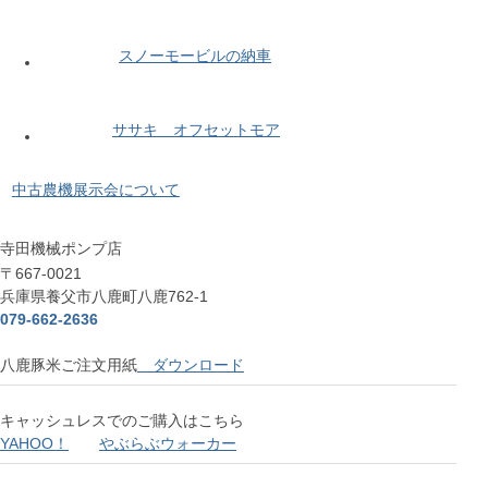
スノーモービルの納車
ササキ オフセットモア
中古農機展示会について
寺田機械ポンプ店
〒667-0021
兵庫県養父市八鹿町八鹿762-1
079-662-2636
八鹿豚米ご注文用紙
ダウンロード
キャッシュレスでのご購入はこちら
YAHOO！
やぶらぶウォーカー