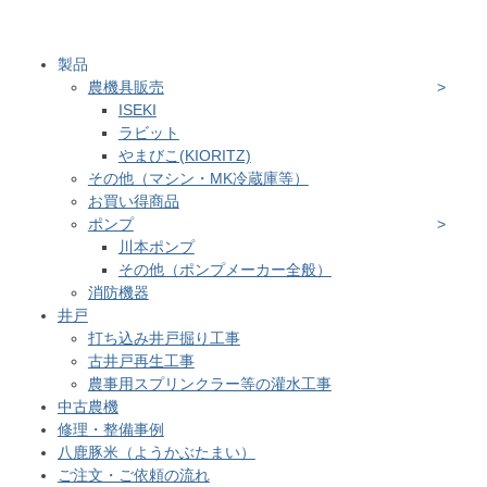
製品
農機具販売
ISEKI
ラビット
やまびこ(KIORITZ)
その他（マシン・MK冷蔵庫等）
お買い得商品
ポンプ
川本ポンプ
その他（ポンプメーカー全般）
消防機器
井戸
打ち込み井戸掘り工事
古井戸再生工事
農事用スプリンクラー等の灌水工事
中古農機
修理・整備事例
八鹿豚米（ようかぶたまい）
ご注文・ご依頼の流れ