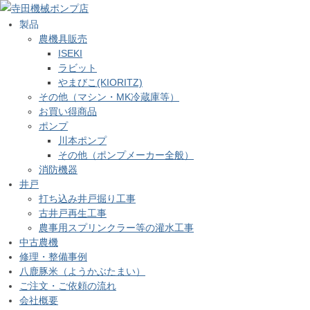
製品
農機具販売
ISEKI
ラビット
やまびこ(KIORITZ)
その他（マシン・MK冷蔵庫等）
お買い得商品
ポンプ
川本ポンプ
その他（ポンプメーカー全般）
消防機器
井戸
打ち込み井戸掘り工事
古井戸再生工事
農事用スプリンクラー等の灌水工事
中古農機
修理・整備事例
八鹿豚米（ようかぶたまい）
ご注文・ご依頼の流れ
会社概要