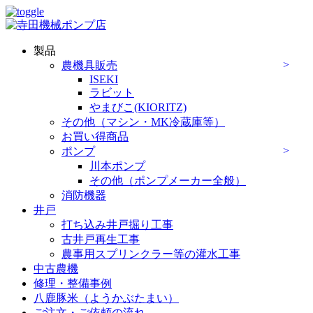
製品
農機具販売
ISEKI
ラビット
やまびこ(KIORITZ)
その他（マシン・MK冷蔵庫等）
お買い得商品
ポンプ
川本ポンプ
その他（ポンプメーカー全般）
消防機器
井戸
打ち込み井戸掘り工事
古井戸再生工事
農事用スプリンクラー等の灌水工事
中古農機
修理・整備事例
八鹿豚米（ようかぶたまい）
ご注文・ご依頼の流れ