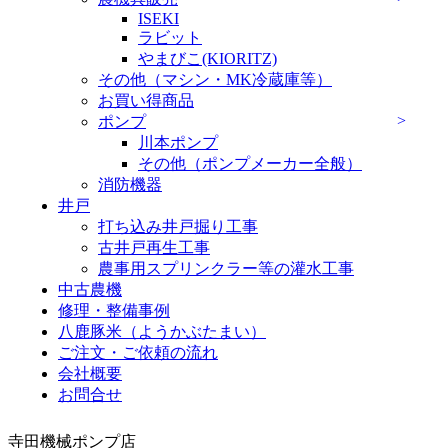
ISEKI
ラビット
やまびこ(KIORITZ)
その他（マシン・MK冷蔵庫等）
お買い得商品
ポンプ
川本ポンプ
その他（ポンプメーカー全般）
消防機器
井戸
打ち込み井戸掘り工事
古井戸再生工事
農事用スプリンクラー等の灌水工事
中古農機
修理・整備事例
八鹿豚米（ようかぶたまい）
ご注文・ご依頼の流れ
会社概要
お問合せ
寺田機械ポンプ店