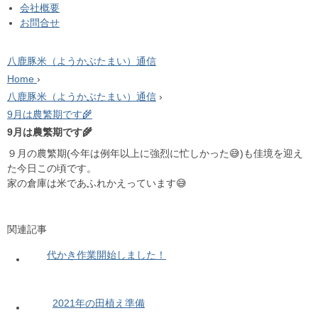
会社概要
お問合せ
八鹿豚米（ようかぶたまい）通信
Home
›
八鹿豚米（ようかぶたまい）通信
›
9月は農繁期です🌾
9月は農繁期です🌾
９月の農繁期(今年は例年以上に強烈に忙しかった😅)も佳境を迎え
た今日この頃です。
家の倉庫は米であふれかえっています😅
関連記事
代かき作業開始しました！
2021年の田植え準備