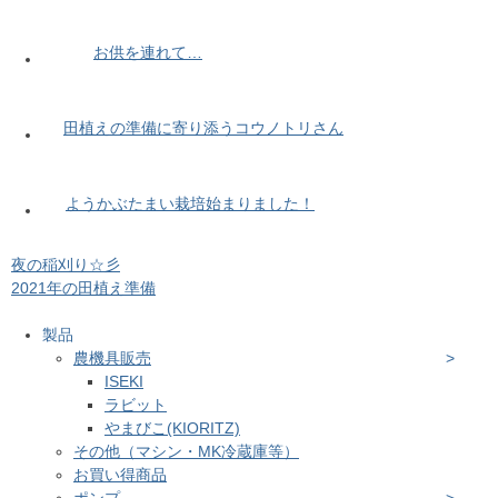
お供を連れて…
田植えの準備に寄り添うコウノトリさん
ようかぶたまい栽培始まりました！
夜の稲刈り☆彡
2021年の田植え準備
製品
農機具販売
ISEKI
ラビット
やまびこ(KIORITZ)
その他（マシン・MK冷蔵庫等）
お買い得商品