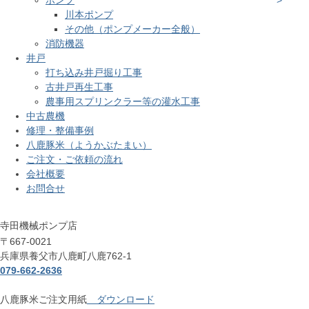
ポンプ
川本ポンプ
その他（ポンプメーカー全般）
消防機器
井戸
打ち込み井戸掘り工事
古井戸再生工事
農事用スプリンクラー等の灌水工事
中古農機
修理・整備事例
八鹿豚米（ようかぶたまい）
ご注文・ご依頼の流れ
会社概要
お問合せ
寺田機械ポンプ店
〒667-0021
兵庫県養父市八鹿町八鹿762-1
079-662-2636
八鹿豚米ご注文用紙
ダウンロード