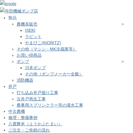
製品
農機具販売
ISEKI
ラビット
やまびこ(KIORITZ)
その他（マシン・MK冷蔵庫等）
お買い得商品
ポンプ
川本ポンプ
その他（ポンプメーカー全般）
消防機器
井戸
打ち込み井戸掘り工事
古井戸再生工事
農事用スプリンクラー等の灌水工事
中古農機
修理・整備事例
八鹿豚米（ようかぶたまい）
ご注文・ご依頼の流れ